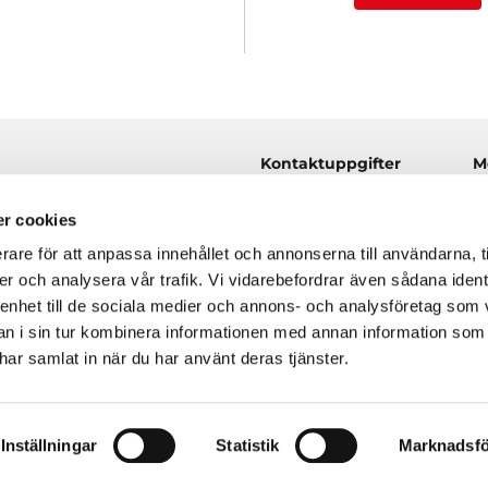
Kontaktuppgifter
M
orpsvägen 13
073 - 438 72 68
H

r cookies
Täby
info@tabymaleri.se
I

rare för att anpassa innehållet och annonserna till användarna, t
U
er och analysera vår trafik. Vi vidarebefordrar även sådana ident
T
 enhet till de sociala medier och annons- och analysföretag som 
F
O
 i sin tur kombinera informationen med annan information som
F
e har samlat in när du har använt deras tjänster.
K
Inställningar
Statistik
Marknadsfö