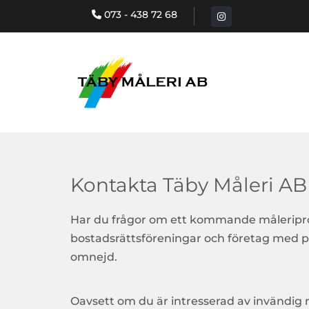
073 - 438 72 68

Kontakta Täby Måleri AB
Har du frågor om ett kommande måleriprojek
bostadsrättsföreningar och företag med pr
omnejd.
Oavsett om du är intresserad av invändig