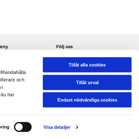
eny
Följ oss
em
Tillåt alla cookies
nvändig målning
illhandahålla
tvändig målning
ifierare och
apetsering
Tillåt urval
vi
önstermålning
m oss
 du har
Endast nödvändiga cookies
rågor & svar
ontakt
ring
Visa detaljer