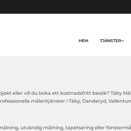
HEM
TJÄNSTER
t eller vill du boka ett kostnadsfritt besök? Täby Mål
ofessionella måleritjänster i Täby, Danderyd, Vallentun
 målning, utvändig målning, tapetsering eller fönsterm