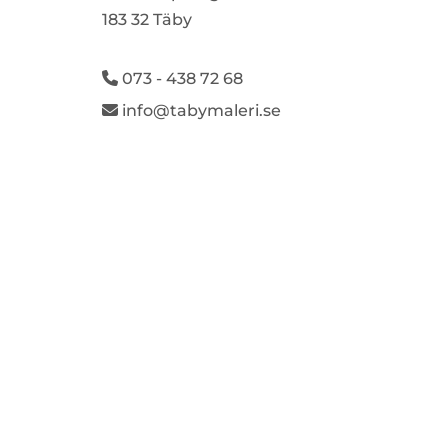
183 32 Täby
073 - 438 72 68

info@tabymaleri.se
