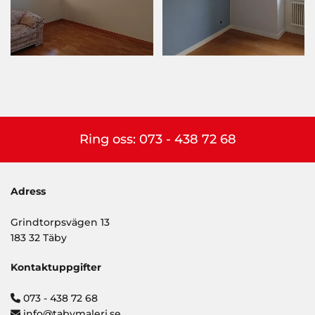
Ring oss:
073 - 438 72 68
Adress
Grindtorpsvägen 13
183 32 Täby
Kontaktuppgifter
073 - 438 72 68

info@tabymaleri.se
