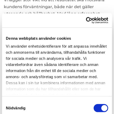
kundens förväntningar, både när det gäller
utseende och hållbarhet. Med lång erfarenhet
inom måleribranschen vet vi vad som krävs för att
skapa ett professionellt slutresultat som fungerar i
vardagen och bidrar till ett trivsamt helhetsintryck.
Denna webbplats använder cookies
Vi utför alla typer av inomhusmåleri och anpassar
Vi använder enhetsidentifierare för att anpassa innehållet
arbetet efter dina behov. Det gäller väggar, tak,
och annonserna till användarna, tillhandahålla funktioner
snickerier, dörrar och socklar i hem, lägenheter och
för sociala medier och analysera vår trafik. Vi
kontor. Sitter det gammal väv eller flera lager
vidarebefordrar även sådana identifierare och annan
tapet på väggarna brukar vi bredspackla och
information från din enhet till de sociala medier och
lägga på fiberduken Microlite, som armerar
annons- och analysföretag som vi samarbetar med.
Dessa kan i sin tur kombinera informationen med annan
väggen och ger en helt slät yta. Normalt använder
information som du har tillhandahållit eller som de har
vi glans helmatt 2 i tak, glans 5 eller 7 på väggar
samlat in när du har använt deras tjänster.
och glans 40 på snickerier. Det ger bra balans
Samtyckesval
mellan tålighet och utseende.
Nödvändig